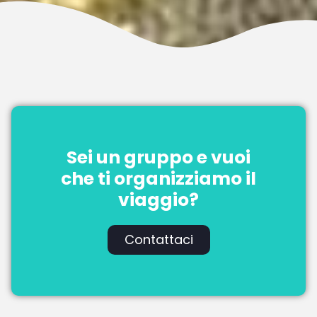
Sei un gruppo e vuoi
che ti organizziamo il
viaggio?
Contattaci